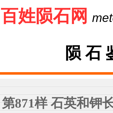
百姓陨石网
met
陨 石 
第871样 石英和