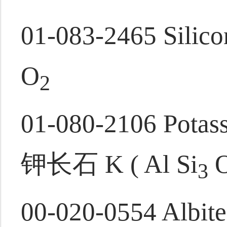
01-083-2465 Silic
O
2
01-080-2106 Potassi
钾长石 K ( Al Si
3
00-020-0554 Albit