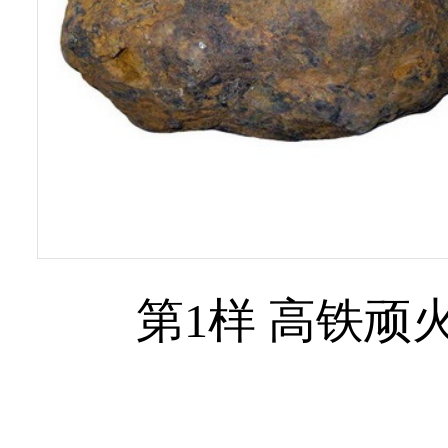
第1样 高铁顽