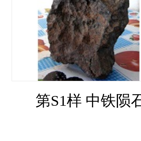
第S1样 中铁陨